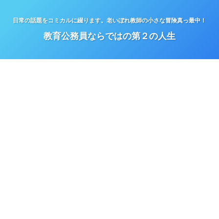
日常の話題をコミカルに綴ります。老いぼれ教師の小さな冒険真っ最中！
教育公務員ならではの第２の人生