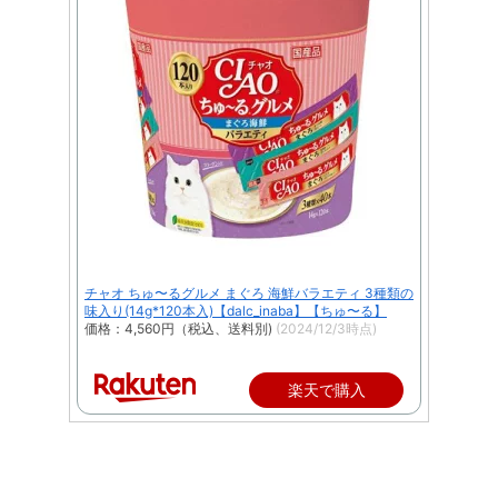
チャオ ちゅ〜るグルメ まぐろ 海鮮バラエティ 3種類の
味入り(14g*120本入)【dalc_inaba】【ちゅ〜る】
価格：4,560円（税込、送料別)
(2024/12/3時点)
楽天で購入