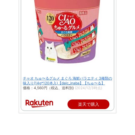
チャオ ちゅ〜るグルメ まぐろ 海鮮バラエティ 3種類の
味入り(14g*120本入)【dalc_inaba】【ちゅ〜る】
価格：4,560円（税込、送料別)
(2024/12/3時点)
楽天で購入