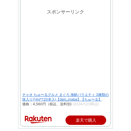
スポンサーリンク
チャオ ちゅ〜るグルメ まぐろ 海鮮バラエティ 3種類の
味入り(14g*120本入)【dalc_inaba】【ちゅ〜る】
価格：4,560円（税込、送料別)
(2024/12/3時点)
楽天で購入