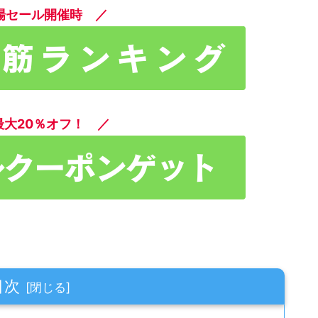
場セール開催時 ／
最大20％オフ！ ／
目次