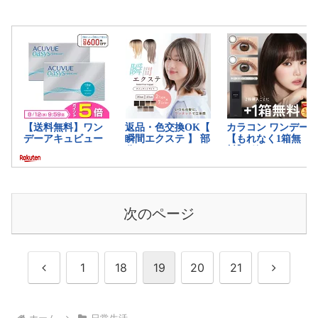
次のページ
前
次
1
18
19
20
21
へ
へ
ホーム
日常生活