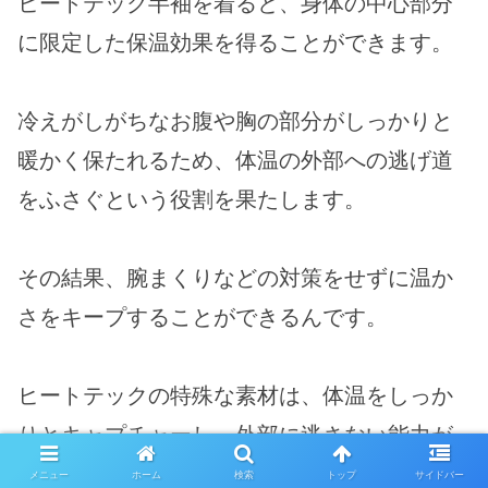
ヒートテック半袖を着ると、身体の中心部分
に限定した保温効果を得ることができます。
冷えがしがちなお腹や胸の部分がしっかりと
暖かく保たれるため、体温の外部への逃げ道
をふさぐという役割を果たします。
その結果、腕まくりなどの対策をせずに温か
さをキープすることができるんです。
ヒートテックの特殊な素材は、体温をしっか
りとキャプチャーし、外部に逃さない能力が
あります。
メニュー
ホーム
検索
トップ
サイドバー