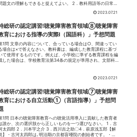
問題文の理解もできると捉えてよい。 2．教科用語等の日常で
使用しない...
2023.07.21
特総研の認定講習!聴覚障害教育領域⑧聴覚障害
教育における指導の実際Ⅰ（国語科）」予想問題
第1問 文章の内容について、合っている場合は○、間違ってい
る場合は×で答えなさい。教科書は、編成した教育課程に基づ
いて使用するものです。例えば、小学校に準ずる教育課程を編
成した場合は、学校教育法第34条の規定が準用され、文部科
学大臣の検定を...
2023.07.21
特総研の認定講習!聴覚障害教育領域⑦聴覚障害
教育における自立活動①（言語指導）」予想問
題
第1問 日本の聴覚障害教育への聴覚活用導入に貢献した教育者
は誰か、次の選択肢から正しいものを一つ選びなさい。 1．古
河太四郎 2．川本宇之介 3．西川吉之助〇4．萩原浅五郎【解
説】・古河太四郎は､明治期の京都盲唖院の創始者です。・川