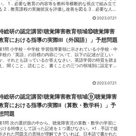
い。 1．必要な教育の内容等を教科等横断的な視点で組み立て
る 2．教育課程の実施状況を評価し改善を図る 3．必要な人的
又は物的...
2023.07.21
特総研の認定講習!聴覚障害教育領域⑩聴覚障害
教育における指導の実際Ⅲ（外国語）」予想問題
第1問 小学校・中学校 学習指導要領に示されている小学校・中
学校の「英語」の目標の内容について、以下の記述が正しい
か、それとも誤っているか答えなさい。英語学習の特質を踏ま
え、聞くこと、読むこと、書くことの三つの領域別に設定する
目標の実現を目...
2023.07.21
特総研の認定講習!聴覚障害教育領域⑨聴覚障害
教育における指導の実際Ⅱ（算数・数学科）」予
想問題
第1問 次の選択肢の中から、聴覚障害児の算数・数学の学習に
おける特徴として誤った記述を１つ選びなさい。×1．手話で提
示された問題文の意味が理解できていれば、日本語で書かれた