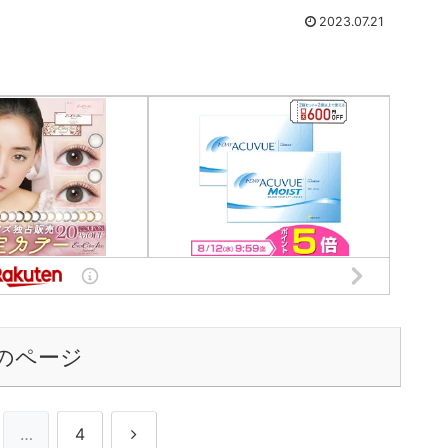
本宇之介...
2023.07.21
のページ
次
…
4