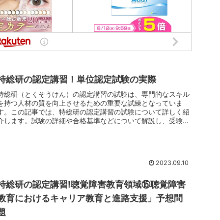
特総研の認定講習！単位認定試験の実際
特総研（とくそうけん）の認定講習の試験は、専門的なスキル
を持つ人材の質を向上させるための重要な試練となっていま
す。この記事では、特総研の認定講習の試験について詳しく紹
介します。試験の詳細や合格基準などについて解説し、受験を
考えている方々の疑...
2023.09.10
特総研の認定講習!聴覚障害教育領域⑮聴覚障害
教育におけるキャリア教育と進路支援」予想問
題