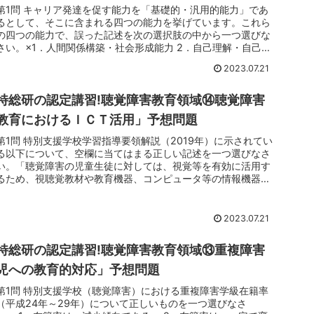
第1問 キャリア発達を促す能力を「基礎的・汎用的能力」であ
るとして、そこに含まれる四つの能力を挙げています。これら
の四つの能力で、誤った記述を次の選択肢の中から一つ選びな
さい。×1．人間関係構築・社会形成能力 2．自己理解・自己管
理能力 3...
2023.07.21
特総研の認定講習!聴覚障害教育領域⑭聴覚障害
教育におけるＩＣＴ活用」予想問題
第1問 特別支援学校学習指導要領解説（2019年）に示されてい
る以下について、空欄に当てはまる正しい記述を一つ選びなさ
い。「聴覚障害の児童生徒に対しては、視覚等を有効に活用す
るため、視聴覚教材や教育機器、コンピュータ等の情報機器や
障害の状態...
2023.07.21
特総研の認定講習!聴覚障害教育領域⑬重複障害
児への教育的対応」予想問題
第1問 特別支援学校（聴覚障害）における重複障害学級在籍率
（平成24年～29年）について正しいものを一つ選びなさ