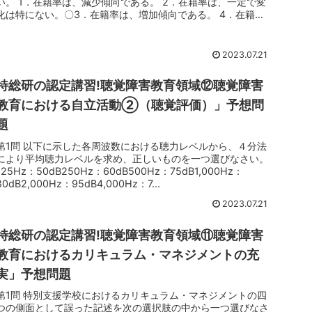
い。 1．在籍率は、減少傾向である。 2．在籍率は、一定で変
化は特にない。〇3．在籍率は、増加傾向である。 4．在籍率
は、減少し...
2023.07.21
特総研の認定講習!聴覚障害教育領域⑫聴覚障害
教育における自立活動②（聴覚評価）」予想問
題
第1問 以下に示した各周波数における聴力レベルから、４分法
により平均聴力レベルを求め、正しいものを一つ選びなさい。
125Hz：50dB250Hz：60dB500Hz：75dB1,000Hz：
80dB2,000Hz：95dB4,000Hz：7...
2023.07.21
特総研の認定講習!聴覚障害教育領域⑪聴覚障害
教育におけるカリキュラム・マネジメントの充
実」予想問題
第1問 特別支援学校におけるカリキュラム・マネジメントの四
つの側面として誤った記述を次の選択肢の中から一つ選びなさ