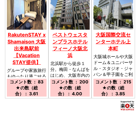
RakutenSTAY x
ベストウェスタ
大阪国際交流セ
Shamaison 大阪
ンプラスホテル
ンターホテル上
出来島駅前
フィーノ大阪北
本町
【Vacation
浜
大阪城ホールや大阪
STAY提供】
ドーム＆ユニバーサ
北浜駅から徒歩１
ル・スタジオ・ジャ
分。梅田・なんばを
グループや家族旅行
パン＆甲子園をご利
はじめ、大阪市内の
もゆったり過ごせる
用される際は当館
観光地や京都へのア
コメント数 ： 83
コメント数 ： 200
コメント数 ： 215
最大7名利用可能な
へ！／近鉄大阪上本
クセスも大変便利な
★の数（総
★の数（総
★の数（総
広々空間。キッチン
町駅より徒歩約７
立地です。／大阪メ
合）： 3.61
合）： 4.00
合）： 3.85
も全室完備♪／出来
分 地下鉄谷町線谷
トロ堺筋線北浜駅よ
島駅から徒歩で約２
町九丁目駅より徒歩
り徒歩１分、御堂筋
分
約１０分 地下鉄谷
線淀屋橋駅より徒歩
町線四天王寺夕陽ヶ
8分。
丘駅より徒歩約５分