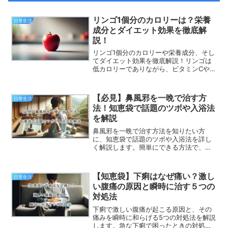
リンゴ1個分のカロリーは？栄養
日常生活
成分とダイエット効果を徹底解
説！
リンゴ1個分のカロリーや栄養成分、そし
てダイエット効果を徹底解説！リンゴは
低カロリーでありながら、ビタミンCや食
物繊維など、健康維持に役立つ栄養素が
豊富です。さらに、リンゴのダイエット
効果を高める食べ方や、簡単に取り入れ
【必見】鼻風邪を一晩で治す方
日常生活
られるレシピも紹介しています。毎日の
法！知恵袋で話題のツボや入浴法
食事にリンゴを取り入れて、健康的な生
を解説
活を送りましょう。
鼻風邪を一晩で治す方法を知りたい方
に、知恵袋で話題のツボや入浴法を詳し
く解説します。簡単にできる方法で、す
っきりとした朝を迎えましょう。
【知恵袋】下痢はなぜ痛い？激し
日常生活
い腹痛の原因と瞬時に治す５つの
対処法
下痢で激しい腹痛が起こる原因と、その
痛みを瞬時に和らげる5つの対処法を解説
します。急な下痢で困ったときの対処法