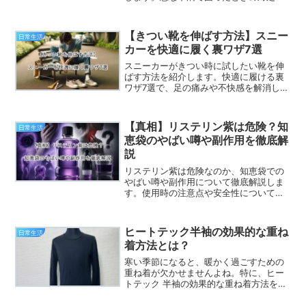
を知っておくと安心です。
【きつい靴を伸ばす方法】スニー
日常生活
カーを快適に履く裏ワザ7選
スニーカーがきつい時に試したい靴を伸
ばす方法を紹介します。快適に履ける裏
ワザ7選で、足の痛みや不快感を解消しま
しょう。スニーカーを長時間履いても快
適に過ごせるように、さまざまな方法を
試してみてください。
【真相】リステリン紫は危険？知
日常生活
恵袋のやばい噂や副作用を徹底解
説
リステリン紫は危険なのか、知恵袋での
やばい噂や副作用について徹底解説しま
す。使用時の注意点や安全性について詳
しく解説し、不安を解消しましょう。
ヒートテック半袖の効果的な重ね
日常生活
着方法とは？
寒い季節になると、暖かく過ごすための
重ね着が欠かせませんよね。特に、ヒー
トテック 半袖の効果的な重ね着方法を知
っておくと、より快適に過ごすことがで
きます。この記事では、ヒートテック 半