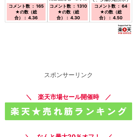
車で約40分、高速
間を結ぶ路線バス運
ルより青い海も、夕
コメント数 ： 165
コメント数 ： 1310
コメント数 ： 64
バスからのアクセス
行中／空港より車で
陽も一望できます。
★の数（総
★の数（総
★の数（総
も便利♪［マップコ
約20分／東京バス
／宮古島空港より車
合）： 4.36
合）： 4.30
合）： 4.50
ード: 33 590
「ウミカジライナ
で約35分、みやこ
831*41］
ー」で空港から約
下地島空港より車で
45分・国際通りか
約5分
らも乗り換え不要
スポンサーリンク
＼ 楽天市場セール開催時 ／
＼ なんと最大20％オフ！ ／