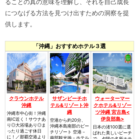
ることの真の意味を理解し、それを自己成長
につなげる方法を見つけ出すための洞察を提
供します。
「沖縄」おすすめホテル３選
クラウンホテル
サザンビーチホ
ウォーターマー
沖縄
テル&リゾート沖
クホテル&リゾー
縄
ツ沖縄 宮古島<
沖縄市中心街！沖縄
伊良部島>
南IC近く！サウナあ
空港から約20分、
り◎大浴場あり◎ま
沖縄本島南部のビー
日本の渚100選に選
ったり過ごす休日
チリゾート 空港－
ばれた美しいビーチ
に！／那覇空港より
南部観光地－ホテル
で、夕陽の名所ホテ