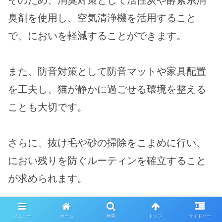
そのため、消臭対策として活性炭や酵素系消
臭剤を使用し、空気清浄機を活用すること
で、においを軽減することができます。
また、防音対策として防音マットや家具配置
を工夫し、猫が静かに過ごせる環境を整える
ことも大切です。
さらに、抜け毛や砂の掃除をこまめに行い、
におい残りを防ぐルーティンを確立すること
が求められます。
例えば、鳴かない猫種や成猫を選ぶことで、
メニュー
ホーム
検索
トップ
サイドバー