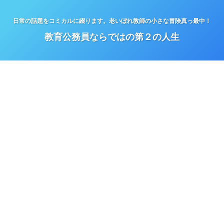
日常の話題をコミカルに綴ります。老いぼれ教師の小さな冒険真っ最中！
教育公務員ならではの第２の人生