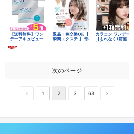
次のページ
前
次
1
2
3
63
へ
へ