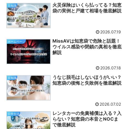
火災保険はいくら払ってる？知恵
豆知識
袋の実例と戸建て相場を徹底解説
2026.07.19
MissAVは知恵袋で危険と話題！
ホームページ
ウイルス感染や閉鎖の真相を徹底
解説
2026.07.18
うなじ脱毛はしないほうがいい？
豆知識
知恵袋の後悔と失敗例を徹底解説
2026.07.02
レンタカーの免責補償は入る？入
日常生活
らない？知恵袋の本音とNOCま
で徹底解説