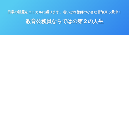
日常の話題をコミカルに綴ります。老いぼれ教師の小さな冒険真っ最中！
教育公務員ならではの第２の人生