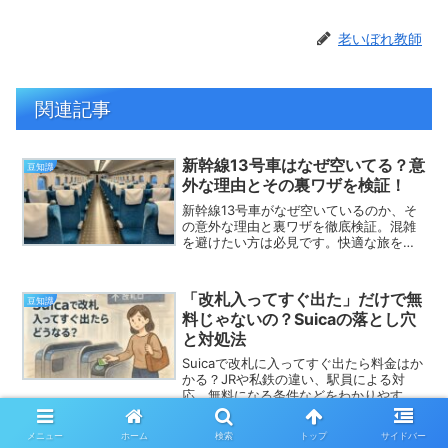
老いぼれ教師
関連記事
新幹線13号車はなぜ空いてる？意
豆知識
外な理由とその裏ワザを検証！
新幹線13号車がなぜ空いているのか、そ
の意外な理由と裏ワザを徹底検証。混雑
を避けたい方は必見です。快適な旅を楽
しむためのヒントを紹介します。
「改札入ってすぐ出た」だけで無
豆知識
料じゃないの？Suicaの落とし穴
と対処法
Suicaで改札に入ってすぐ出たら料金はか
かる？JRや私鉄の違い、駅員による対
応、無料になる条件などをわかりやすく
解説。トラブル時の対処法やモバイル
Suicaの活用方法も紹介し、安心して利用
メニュー
ホーム
検索
トップ
サイドバー
するためのポイントをまとめています。