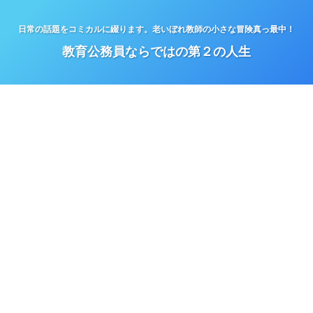
日常の話題をコミカルに綴ります。老いぼれ教師の小さな冒険真っ最中！
教育公務員ならではの第２の人生