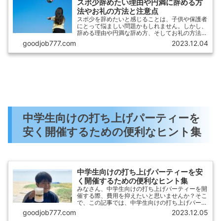
スポ少辞めたい理由や円満に辞める方
法やお礼の方法と注意点
スポ少を辞めたいと感じることは、子供や保護者
にとって悩ましい問題かもしれません。しかし、
辞める理由や円満な辞め方、そしてお礼の方法や
注意点を知ることで、スポ少を辞めるプロセスを
goodjob777.com
2023.12.04
スムーズに進めることができます。この記事で
は、スポ少を辞めたいと思う理由や、円満な辞め
方について詳しく解説しています。
中学生向けの打ち上げパーティーを
安く開催するための便利なヒント集
中学生向けの打ち上げパーティーを安
く開催するための便利なヒント集
みなさん、中学生向けの打ち上げパーティーを開
催する際、費用を抑えたいと思いませんか？そこ
で、この記事では、中学生向けの打ち上げパーテ
ィーを安く開催するための便利なヒント集をご紹
goodjob777.com
2023.12.05
介します。予算に合わせて会場や飲食物の選び