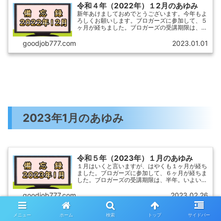
令和４年（2022年）１2月のあゆみ
新年あけましておめでとうございます。今年もよ
ろしくお願いします。ブロガーズに参加して、５
ヶ月が経ちました。ブロガーズの受講期限は、半
年。あと１ヶ月で卒業となりました。サイトの構
えは立派にできましたが、相変わらず筆（キータ
goodjob777.com
2023.01.01
ッチ）が進まず！しか...
2023年1月のあゆみ
令和５年（2023年）１月のあゆみ
１月はいくと言いますが、はやくも１ヶ月が経ち
ました。ブロガーズに参加して、６ヶ月が経ちま
した。ブロガーズの受講期限は、半年。いよいよ
卒業（中退）となりました。サイトの構えは立派
にできましたが、相変わらず筆（キータッチ）が
goodjob777.com
2023.02.26
進まず！しかし、冬期...
メニュー
ホーム
検索
トップ
サイドバー