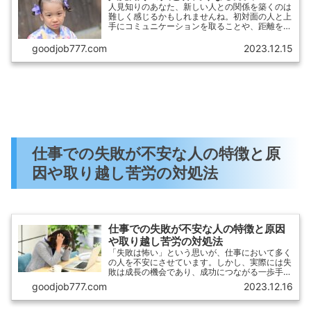
人見知りのあなた、新しい人との関係を築くのは
難しく感じるかもしれませんね。初対面の人と上
手にコミュニケーションを取ることや、距離を縮
める方法を知りたいと思っているのではないでし
ょうか。この記事では、人見知りの人と仲良くな
goodjob777.com
2023.12.15
るための方法を紹介しています。
仕事での失敗が不安な人の特徴と原
因や取り越し苦労の対処法
仕事での失敗が不安な人の特徴と原因
や取り越し苦労の対処法
「失敗は怖い」という思いが、仕事において多く
の人を不安にさせています。しかし、実際には失
敗は成長の機会であり、成功につながる一歩手前
ともいえます。この記事では、「仕事での失敗が
goodjob777.com
2023.12.16
不安な人」に焦点を当て、その特徴や原因、また
取り越し苦労の対処法について分かりやすく解説
します。