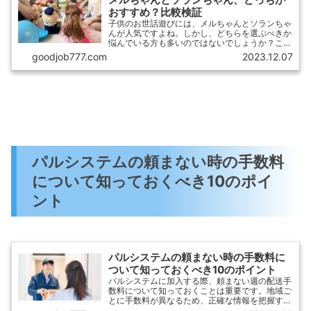
おすすめ？比較検証
子供のお世話遊びには、メルちゃんとソランちゃ
んが人気ですよね。しかし、どちらを選ぶべきか
悩んでいる方も多いのではないでしょうか？この
記事では、メルちゃんとソランちゃんを徹底的に
goodjob777.com
2023.12.07
比較検証してみます。それぞれの人形の特徴やプ
レイの楽しさ、お世話のリアルさなどを詳しく解
説していきます
パルシステムの頼まない時の手数料
について知っておくべき10のポイ
ント
パルシステムの頼まない時の手数料に
ついて知っておくべき10のポイント
パルシステムに加入する際、頼まない週の配送手
数料について知っておくことは重要です。地域ご
とに手数料が異なるため、正確な情報を把握する
ことは利用者にとって非常に役立ちます。この記