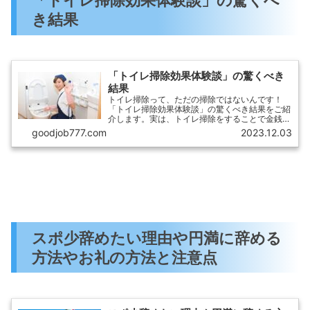
き結果
「トイレ掃除効果体験談」の驚くべき
結果
トイレ掃除って、ただの掃除ではないんです！
「トイレ掃除効果体験談」の驚くべき結果をご紹
介します。実は、トイレ掃除をすることで金銭面
や健康・美容、心の面で良い影響があると言われ
goodjob777.com
2023.12.03
ているんです。実際に私が試してみたところ、信
じられないくらいの変化...
スポ少辞めたい理由や円満に辞める
方法やお礼の方法と注意点