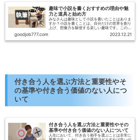
趣味で小説を書くおすすめの理由や魅
力と道具と始め方
みなさんは趣味として小説を書いたことはありま
すか？小説を書くことは、自分だけの世界を創り
上げ、想像力を駆使する楽しい趣味です。この記
事では、趣味として小説を書くことのおすすめの
goodjob777.com
2023.12.21
理由や魅力、必要な道具や始め方についてご紹介
します。
付き合う人を選ぶ方法と重要性やそ
の基準や付き合う価値のない人につ
いて
付き合う人を選ぶ方法と重要性やその
基準や付き合う価値のない人について
人生において、付き合う相手を選ぶことは非常に
重要です。しかし、その選択はどうすれば良いの