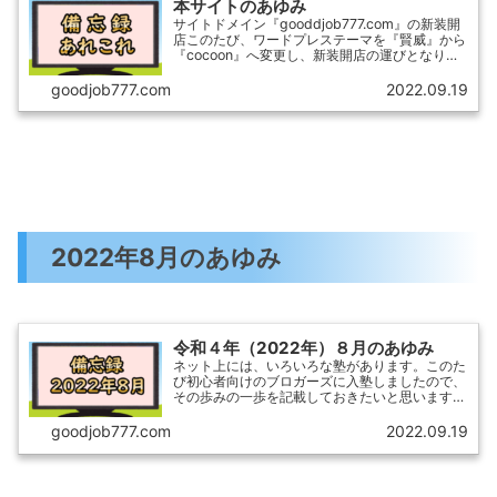
本サイトのあゆみ
サイトドメイン『gooddjob777.com』の新装開
店このたび、ワードプレステーマを『賢威』から
『cocoon』へ変更し、新装開店の運びとなりま
した。こちらのページは、管理人の備忘録ですの
で、御用事のない方は、退出されて下さい。
goodjob777.com
2022.09.19
2022年8月のあゆみ
令和４年（2022年）８月のあゆみ
ネット上には、いろいろな塾があります。このた
び初心者向けのブロガーズに入塾しましたので、
その歩みの一歩を記載しておきたいと思います。
数ヶ月たったら、来場者数の変化も調べ、記事の
ニーズについても考えたいと思います。
goodjob777.com
2022.09.19