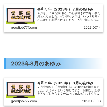
令和５年（2023年）７月のあゆみ
今月も、「今昔旅日記」の記事書きに力をいれた
月となりました。インデックスは、いつ？リリィ
さんからも心配されましたが、7月中旬になって
も、ほとんどindexされていません。ここで次の
ような手立てを取りました。 Google Search
goodjob777.com
2023.07.14
Co...
2023年8月のあゆみ
令和５年（2023年）８月のあゆみ
７月中旬から「今昔旅日記」のindexが始まりま
した。ようやくという感じですが、目標は、記事
をアップしたら３０分以内にindexされるぐらい
にしたいですね。「今昔旅日記」indexの変化
7月15日（土）37月18日（火）27月27日
goodjob777.com
2023.08.03
（木）...