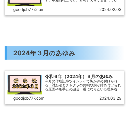
す。令和時代に入り、社会も大きく変化していま
すが、その中で教育公務員の皆さんは、新たな人
生のスタートを切る方も多いのではないでしょう
goodjob777.com
2024.02.03
か？
2024年３月のあゆみ
令和６年（2024年）３月のあゆみ
今月の作成記事ツインレイで胸が締め付けられ
る！対処法とチャクラの共鳴や胸が締め付けられ
る原因や相手との融合一番になりたい心理を養う
習慣！成功者の秘密を解明欲しい物は買った方が
いい！欲しい物を買うことで得られるメリットや
goodjob777.com
2024.03.29
デメリットとは？借金す...