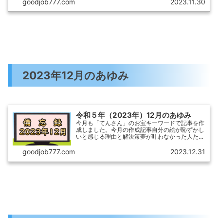
こそこアクセスを集めることができるので、コス
goodjob777.com
2023.11.30
パ結構高いです。ミ...
2023年12月のあゆみ
令和５年（2023年）12月のあゆみ
今月も「てんさん」のお宝キーワードで記事を作
成しました。今月の作成記事自分の絵が恥ずかし
いと感じる理由と解決策夢が叶わなかった人たち
への支えと未来へ向けた言葉「トイレ掃除効果体
験談」の驚くべき結果スポ少辞めたい理由や円満
goodjob777.com
2023.12.31
に辞める方法やお礼の...