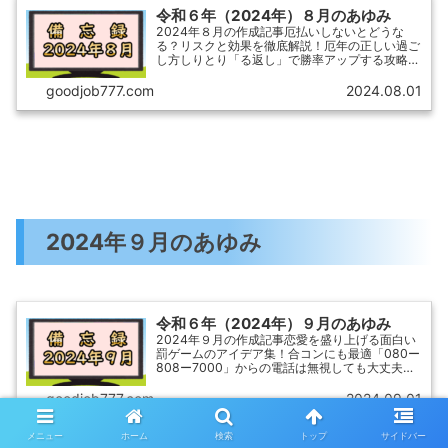
令和６年（2024年）８月のあゆみ
2024年８月の作成記事厄払いしないとどうな
る？リスクと効果を徹底解説！厄年の正しい過ご
し方しりとり「る返し」で勝率アップする攻略テ
クニック宝くじを仏滅に買うと当たりやすい？成
功事例と最適な時間帯を徹底解説！カップラーメ
goodjob777.com
2024.08.01
ンで賞味期限切れ2ヶ...
2024年９月のあゆみ
令和６年（2024年）９月のあゆみ
2024年９月の作成記事恋愛を盛り上げる面白い
罰ゲームのアイデア集！合コンにも最適「080ー
808ー7000」からの電話は無視しても大丈夫？
安心して対応するための完全ガイド年末調整で訂
正印はもういらない！押印不要化の背景と訂正方
goodjob777.com
2024.09.01
法を徹底解説...
メニュー
ホーム
検索
トップ
サイドバー