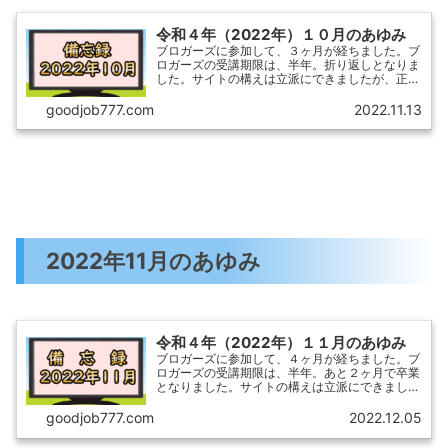
令和４年（2022年）１０月のあゆみ
ブロガーズに参加して、３ヶ月が経ちました。ブ
ロガーズの受講期限は、半年。折り返しとなりま
した。サイトの構えは立派にできましたが、正直
そこで力尽きてしまった感があります。１０月の
あゆみを順不同で振り返りたいと思います。以下
goodjob777.com
2022.11.13
の備忘録は、いずれ本...
2022年11月のあゆみ
令和４年（2022年）１１月のあゆみ
ブロガーズに参加して、４ヶ月が経ちました。ブ
ロガーズの受講期限は、半年。あと２ヶ月で卒業
となりました。サイトの構えは立派にできました
が、相変わらず筆（キータッチ）が進まず！備忘
録を書くのが精いっぱいです。（×_×）１１月の
goodjob777.com
2022.12.05
あゆみを順不同で振...