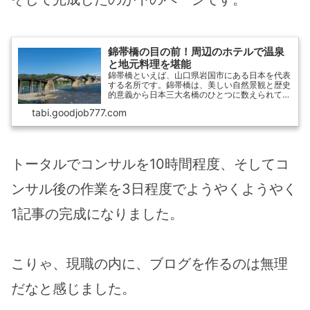
錦帯橋の目の前！周辺のホテルで温泉
と地元料理を堪能
錦帯橋といえば、山口県岩国市にある日本を代表
する名所です。錦帯橋は、美しい自然景観と歴史
的意義から日本三大名橋のひとつに数えられてい
ます。また、ユネスコにも認定されており、錦帯
tabi.goodjob777.com
橋を世界遺産にという声も大きくなっています。
「錦帯橋」おすすめホ...
トータルでコンサルを10時間程度、そしてコ
ンサル後の作業を3日程度でようやくようやく
1記事の完成になりました。
こりゃ、現職の内に、ブログを作るのは無理
だなと感じました。